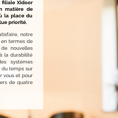
filiale Xidoor
en matière de
ù la place du
ue priorité.
isfaire, notre
 en termes de
 de nouvelles
 la durabilité
des systèmes
er du temps sur
ur vous et pour
avers de quatre